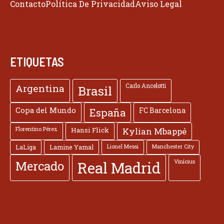
Contacto
Política De Privacidad
Aviso Legal
ETIQUETAS
Argentina
Carlo Ancelotti
Brasil
Copa del Mundo
FC Barcelona
España
Florentino Pérez
Hansi Flick
Kylian Mbappé
LaLiga
Lamine Yamal
Lionel Messi
Manchester City
Vinícius
Mercado
Real Madrid